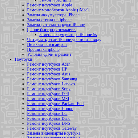
Ремонт ipad mini
Ремонт ноутбуков Apple
Ремонт моноблоков Apple (iMac)
Замена аккумулятора iPhone
Замена стекла на iphone
Замена разъема зарядки iPhone
iphone быстро разряжается
Замена аккумулятора iPhone 5s
Что делать, если iPhone уронили в воду
Не включается айфон
Прошивка iphone
Условия сдачи в ремонт
Ноутбуки
Ремонт ноутбуков Acer
Ремонт ноутбуков HP
Ремонт ноутбуков Asus
Ремонт ноутбуков Samsung
Ремонт ноутбуков Lenovo
Ремонт ноутбуков Sony
Ремонт ноутбуков Dell
Ремонт ноутбуков MSI
Ремонт ноутбуков Packard Bell
Ремонт ноутбуков Honor
Ремонт ноутбуков LG
Ремонт ноутбуков Benq
Ремонт ноутбуков DNS
Ремонт ноутбуков Gateway
Замена видеокарты ноутбука