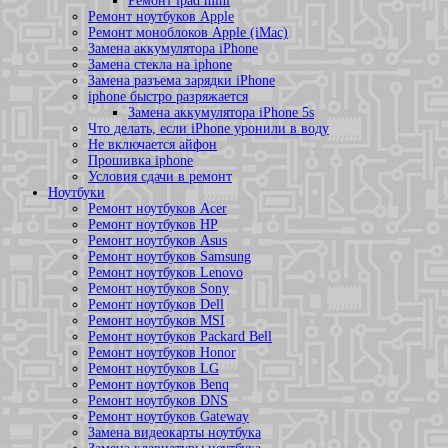
Ремонт ipad mini
Ремонт ноутбуков Apple
Ремонт моноблоков Apple (iMac)
Замена аккумулятора iPhone
Замена стекла на iphone
Замена разъема зарядки iPhone
iphone быстро разряжается
Замена аккумулятора iPhone 5s
Что делать, если iPhone уронили в воду
Не включается айфон
Прошивка iphone
Условия сдачи в ремонт
Ноутбуки
Ремонт ноутбуков Acer
Ремонт ноутбуков HP
Ремонт ноутбуков Asus
Ремонт ноутбуков Samsung
Ремонт ноутбуков Lenovo
Ремонт ноутбуков Sony
Ремонт ноутбуков Dell
Ремонт ноутбуков MSI
Ремонт ноутбуков Packard Bell
Ремонт ноутбуков Honor
Ремонт ноутбуков LG
Ремонт ноутбуков Benq
Ремонт ноутбуков DNS
Ремонт ноутбуков Gateway
Замена видеокарты ноутбука