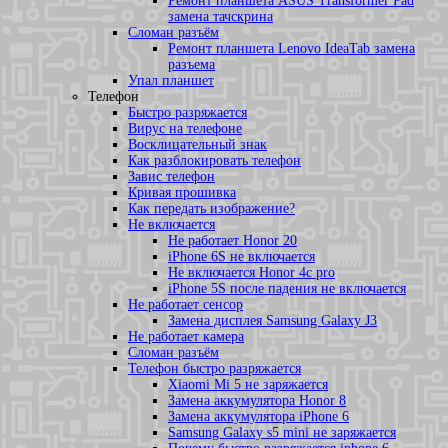
Ремонт планшета ASUS Transformer Pad
замена тачскрина
Сломан разъём
Ремонт планшета Lenovo IdeaTab замена
разъема
Упал планшет
Телефон
Быстро разряжается
Вирус на телефоне
Восклицательный знак
Как разблокировать телефон
Завис телефон
Кривая прошивка
Как передать изображение?
Не включается
Не работает Honor 20
iPhone 6S не включается
Не включается Honor 4c pro
iPhone 5S после падения не включается
Не работает сенсор
Замена дисплея Samsung Galaxy J3
Не работает камера
Сломан разъём
Телефон быстро разряжается
Xiaomi Mi 5 не заряжается
Замена аккумулятора Honor 8
Замена аккумулятора iPhone 6
Samsung Galaxy s5 mini не заряжается