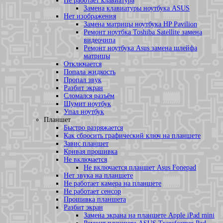
Не работает клавиатура
Замена клавиатуры ноутбука ASUS
Нет изображения
Замена матрицы ноутбука HP Pavilion
Ремонт ноутбка Toshiba Satellite замена
видеочипа
Ремонт ноутбука Asus замена шлейфа
матрицы
Отключается
Попала жидкость
Пропал звук
Разбит экран
Сломался разъём
Шумит ноутбук
Упал ноутбук
Планшет
Быстро разряжается
Как сбросить графический ключ на планшете
Завис планшет
Кривая прошивка
Не включается
Не включается планшет Asus Fonepad
Нет звука на планшете
Не работает камера на планшете
Не работает сенсор
Прошивка планшета
Разбит экран
Замена экрана на планшете Apple iPad mini