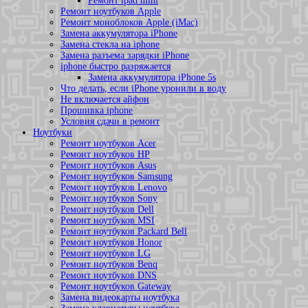
Ремонт ipad mini
Ремонт ноутбуков Apple
Ремонт моноблоков Apple (iMac)
Замена аккумулятора iPhone
Замена стекла на iphone
Замена разъема зарядки iPhone
iphone быстро разряжается
Замена аккумулятора iPhone 5s
Что делать, если iPhone уронили в воду
Не включается айфон
Прошивка iphone
Условия сдачи в ремонт
Ноутбуки
Ремонт ноутбуков Acer
Ремонт ноутбуков HP
Ремонт ноутбуков Asus
Ремонт ноутбуков Samsung
Ремонт ноутбуков Lenovo
Ремонт ноутбуков Sony
Ремонт ноутбуков Dell
Ремонт ноутбуков MSI
Ремонт ноутбуков Packard Bell
Ремонт ноутбуков Honor
Ремонт ноутбуков LG
Ремонт ноутбуков Benq
Ремонт ноутбуков DNS
Ремонт ноутбуков Gateway
Замена видеокарты ноутбука