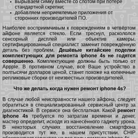
вырываем симку вместе со слотом при потере
стандартной скрепки;
добавляем неприемлемые приложения от
сторонних производителей ПО.
Наиболее восприимчивым к повреждениям в четвёртом
айфоне является стекло. Если треснул, раскололся
сенсорный дисплей или объектив камеры,
сертифицированный специалист заменит повреждённую
деталь без проблем.
Дешёвые китайские поделки
комплектующих для ремонта iphone 4s не годятся
совершенно
. Комплектующие должны быть только от
Appple. В противном случае, всё Ваше устройство в
полтысячи долларов ценой, станет похоже на копеечные
репликовые сборки от неизвестных производителей.
Что же делать когда нужен ремонт iphone 4s?
В случае любой неисправности нашего айфона, следует
обратиться в специализированный сервисный центр за
диагностикой. В сервисе она бесплатная. Какой
ремонт
iphone 4s
требуется по затратам времени и денег,
мастер определит, исходя из нанесённого гаджету урона.
В некоторых случаях восстановление смартфона
производится тут же, в нашем присутствии. CHIP