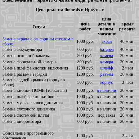
обеспечивает гарантию на все виды ремонта iphone 4s
.
Цена ремонта ihone 4s в Иркутске
цена
цена
детали в
время
Услуга
работ
нашем
ремонта
магазине
Замена экрана с сенсорным стеклом в
1000 руб.
экран
40 мин.
сборе
Замена аккумулятора
600 руб.
батарея
40 мин.
Замена основной камеры
800 руб.
камера
20 мин.
Замена фронтальной камеры
800 руб.
камера
20 мин.
Замена шлейфа кнопки включения
1200 руб.
шлейф
2 часа
Замена разъема зарядки
1200 руб.
разъём
30 мин.
Замена задней крышки (корпус в
500 руб.
корпус
3 часа
сборе)
Замена кнопки HOME (толкатель)
1000 руб.
в наличии
20 мин.
Замена шлейфа кнопки home
1000 руб.
в наличии
20 мин.
Замена музыкального динамика
1000 руб.
в наличии
20 мин.
Замена слухового динамика
1000 руб.
в наличии
20 мин.
Замена системной платы
1000 руб.
под заказ
20 мин.
Замена вибромотора
600 руб.
в наличии
20 мин.
Обновление программного
1200 руб.
2 часа
обеспечения