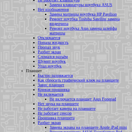
Не работает клавиатура
Замена клавиатуры ноутбука ASUS
Нет изображения
Замена матрицы ноутбука HP Pavilion
Ремонт ноутбка Toshiba Satellite замена
видеочипа
Ремонт ноутбука Asus замена шлейфа
матрицы
Отключается
Попала жидкость
Пропал звук
Разбит экран
Сломался разъём
Шумит ноутбук
Упал ноутбук
Планшет
Быстро разряжается
Как сбросить графический ключ на планшете
Завис планшет
Кривая прошивка
Не включается
Не включается планшет Asus Fonepad
Нет звука на планшете
Не работает камера на планшете
Не работает сенсор
Прошивка планшета
Разбит экран
Замена экрана на планшете Apple iPad mini