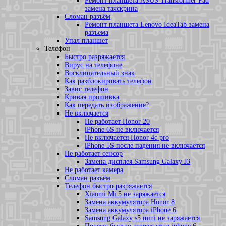
Ремонт планшета ASUS Transformer Pad
замена тачскрина
Сломан разъём
Ремонт планшета Lenovo IdeaTab замена
разъема
Упал планшет
Телефон
Быстро разряжается
Вирус на телефоне
Восклицательный знак
Как разблокировать телефон
Завис телефон
Кривая прошивка
Как передать изображение?
Не включается
Не работает Honor 20
iPhone 6S не включается
Не включается Honor 4c pro
iPhone 5S после падения не включается
Не работает сенсор
Замена дисплея Samsung Galaxy J3
Не работает камера
Сломан разъём
Телефон быстро разряжается
Xiaomi Mi 5 не заряжается
Замена аккумулятора Honor 8
Замена аккумулятора iPhone 6
Samsung Galaxy s5 mini не заряжается