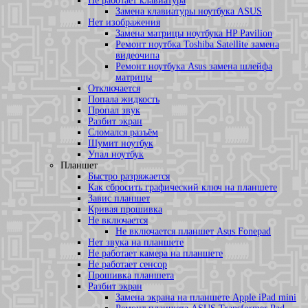
Не работает клавиатура
Замена клавиатуры ноутбука ASUS
Нет изображения
Замена матрицы ноутбука HP Pavilion
Ремонт ноутбка Toshiba Satellite замена
видеочипа
Ремонт ноутбука Asus замена шлейфа
матрицы
Отключается
Попала жидкость
Пропал звук
Разбит экран
Сломался разъём
Шумит ноутбук
Упал ноутбук
Планшет
Быстро разряжается
Как сбросить графический ключ на планшете
Завис планшет
Кривая прошивка
Не включается
Не включается планшет Asus Fonepad
Нет звука на планшете
Не работает камера на планшете
Не работает сенсор
Прошивка планшета
Разбит экран
Замена экрана на планшете Apple iPad mini