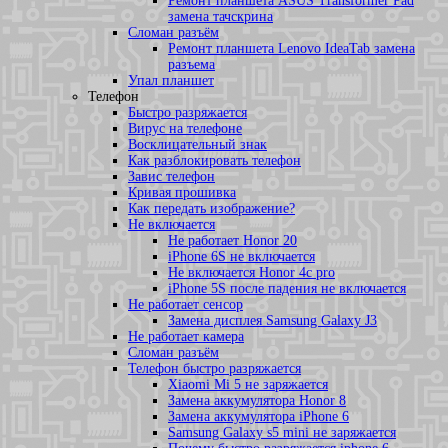
Ремонт планшета ASUS Transformer Pad
замена тачскрина
Сломан разъём
Ремонт планшета Lenovo IdeaTab замена
разъема
Упал планшет
Телефон
Быстро разряжается
Вирус на телефоне
Восклицательный знак
Как разблокировать телефон
Завис телефон
Кривая прошивка
Как передать изображение?
Не включается
Не работает Honor 20
iPhone 6S не включается
Не включается Honor 4c pro
iPhone 5S после падения не включается
Не работает сенсор
Замена дисплея Samsung Galaxy J3
Не работает камера
Сломан разъём
Телефон быстро разряжается
Xiaomi Mi 5 не заряжается
Замена аккумулятора Honor 8
Замена аккумулятора iPhone 6
Samsung Galaxy s5 mini не заряжается