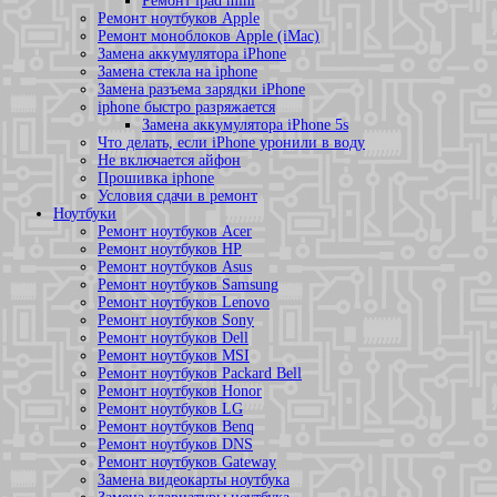
Ремонт ipad mini
Ремонт ноутбуков Apple
Ремонт моноблоков Apple (iMac)
Замена аккумулятора iPhone
Замена стекла на iphone
Замена разъема зарядки iPhone
iphone быстро разряжается
Замена аккумулятора iPhone 5s
Что делать, если iPhone уронили в воду
Не включается айфон
Прошивка iphone
Условия сдачи в ремонт
Ноутбуки
Ремонт ноутбуков Acer
Ремонт ноутбуков HP
Ремонт ноутбуков Asus
Ремонт ноутбуков Samsung
Ремонт ноутбуков Lenovo
Ремонт ноутбуков Sony
Ремонт ноутбуков Dell
Ремонт ноутбуков MSI
Ремонт ноутбуков Packard Bell
Ремонт ноутбуков Honor
Ремонт ноутбуков LG
Ремонт ноутбуков Benq
Ремонт ноутбуков DNS
Ремонт ноутбуков Gateway
Замена видеокарты ноутбука