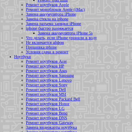
Ремонт ipad mini
Ремонт ноутбуков Apple
Ремонт моноблоков Apple (iMac)
Замена аккумулятора iPhone
Замена стекла на iphone
Замена разъема зарядки iPhone
iphone быстро разряжается
Замена аккумулятора iPhone 5s
Что делать, если iPhone уронили в воду
Не включается айфон
Прошивка iphone
Условия сдачи в ремонт
Ноутбуки
Ремонт ноутбуков Acer
Ремонт ноутбуков HP
Ремонт ноутбуков Asus
Ремонт ноутбуков Samsung
Ремонт ноутбуков Lenovo
Ремонт ноутбуков Sony
Ремонт ноутбуков Dell
Ремонт ноутбуков MSI
Ремонт ноутбуков Packard Bell
Ремонт ноутбуков Honor
Ремонт ноутбуков LG
Ремонт ноутбуков Benq
Ремонт ноутбуков DNS
Ремонт ноутбуков Gateway
Замена видеокарты ноутбука