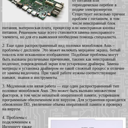
от питания или
периодические перебои в
подаче электроэнергии.
Существует несколько причин
проблем с питанием, в том
числе неисправный блок
питания, материнская плата, процессор или неисправная кнопка
питания. Решением чаще всего становится замена неисправного
элемента, но для его выявления необходима помощь специалиста.
2. Еще один распространенный вид поломки моноблоков Asus –
проблемы с дисплеем. Это может включать мерцание экрана, битый
пиксель или искаженное изображение. Подобные проблемы могут
быть вызваны различными причинами, такими как неисправный
видеочип, поврежденный экран или устаревшие драйверы. Замена
матрицы и установка драйвером не такой сложный процесс в отличие
от замены видеочипа. При такой работе нужны соответствующие
навыки, знания и инструменты.
3. Медленная или вялая работа — еще один распространенный тип
поломки моноблоков Asus. Это может быть вызвано множеством
факторов, в том числе нехваткой оперативной памяти, устаревшим
программным обеспечением или вирусом. Для устранения проводится
обновление ПО, увеличение объема оперативной памяти и проверку
на вирусы.
4. Проблемы с
подключением к
Интернету также