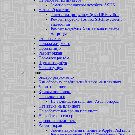
Не работает клавиатура
Замена клавиатуры ноутбука ASUS
Нет изображения
Замена матрицы ноутбука HP Pavilion
Ремонт ноутбка Toshiba Satellite замена
видеочипа
Ремонт ноутбука Asus замена шлейфа
матрицы
Отключается
Попала жидкость
Пропал звук
Разбит экран
Сломался разъём
Шумит ноутбук
Упал ноутбук
Планшет
Быстро разряжается
Как сбросить графический ключ на планшете
Завис планшет
Кривая прошивка
Не включается
Не включается планшет Asus Fonepad
Нет звука на планшете
Не работает камера на планшете
Не работает сенсор
Прошивка планшета
Разбит экран
Замена экрана на планшете Apple iPad mini