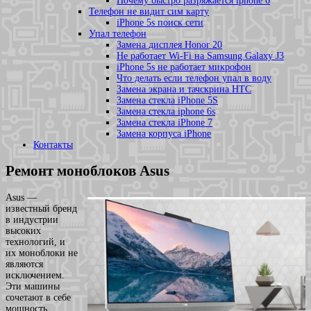
Почему быстро разряжается iphone 6
Телефон не видит сим карту
iPhone 5s поиск сети
Упал телефон
Замена дисплея Honor 20
Не работает Wi-Fi на Samsung Galaxy J3
iPhone 5s не работает микрофон
Что делать если телефон упал в воду
Замена экрана и тачскрина HTC
Замена стекла iPhone 5S
Замена стекла iphone 6s
Замена стекла iPhone 7
Замена корпуса iPhone
Контакты
Ремонт моноблоков Asus
Asus —
известный бренд
в индустрии
высоких
технологий, и
их моноблоки не
являются
исключением.
Эти машины
сочетают в себе
мощность