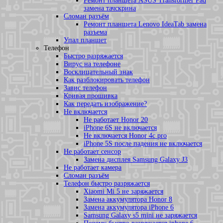
Ремонт планшета ASUS Transformer Pad
замена тачскрина
Сломан разъём
Ремонт планшета Lenovo IdeaTab замена
разъема
Упал планшет
Телефон
Быстро разряжается
Вирус на телефоне
Восклицательный знак
Как разблокировать телефон
Завис телефон
Кривая прошивка
Как передать изображение?
Не включается
Не работает Honor 20
iPhone 6S не включается
Не включается Honor 4c pro
iPhone 5S после падения не включается
Не работает сенсор
Замена дисплея Samsung Galaxy J3
Не работает камера
Сломан разъём
Телефон быстро разряжается
Xiaomi Mi 5 не заряжается
Замена аккумулятора Honor 8
Замена аккумулятора iPhone 6
Samsung Galaxy s5 mini не заряжается