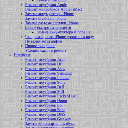
Ремонт ipad mini
Ремонт ноутбуков Apple
Ремонт моноблоков Apple (iMac)
Замена аккумулятора iPhone
Замена стекла на iphone
Замена разъема зарядки iPhone
iphone быстро разряжается
Замена аккумулятора iPhone 5s
Что делать, если iPhone уронили в воду
Не включается айфон
Прошивка iphone
Условия сдачи в ремонт
Ноутбуки
Ремонт ноутбуков Acer
Ремонт ноутбуков HP
Ремонт ноутбуков Asus
Ремонт ноутбуков Samsung
Ремонт ноутбуков Lenovo
Ремонт ноутбуков Sony
Ремонт ноутбуков Dell
Ремонт ноутбуков MSI
Ремонт ноутбуков Packard Bell
Ремонт ноутбуков Honor
Ремонт ноутбуков LG
Ремонт ноутбуков Benq
Ремонт ноутбуков DNS
Ремонт ноутбуков Gateway
Замена видеокарты ноутбука