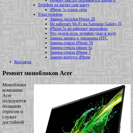
Почему быстро разряжается iphone 6
Телефон не видит сим карту
iPhone 5s поиск сети
Упал телефон
Замена дисплея Honor 20
Не работает Wi-Fi на Samsung Galaxy J3
iPhone 5s не работает микрофон
Что делать если телефон упал в воду
Замена экрана и тачскрина HTC
Замена стекла iPhone 5S
Замена стекла iphone 6s
Замена стекла iPhone 7
Замена корпуса iPhone
Контакты
Ремонт моноблоков Acer
Моноблоки
компании
Acer
пользуются
большим
спросом и
служат
достойной