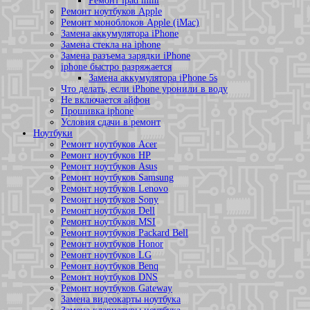
Ремонт ipad mini
Ремонт ноутбуков Apple
Ремонт моноблоков Apple (iMac)
Замена аккумулятора iPhone
Замена стекла на iphone
Замена разъема зарядки iPhone
iphone быстро разряжается
Замена аккумулятора iPhone 5s
Что делать, если iPhone уронили в воду
Не включается айфон
Прошивка iphone
Условия сдачи в ремонт
Ноутбуки
Ремонт ноутбуков Acer
Ремонт ноутбуков HP
Ремонт ноутбуков Asus
Ремонт ноутбуков Samsung
Ремонт ноутбуков Lenovo
Ремонт ноутбуков Sony
Ремонт ноутбуков Dell
Ремонт ноутбуков MSI
Ремонт ноутбуков Packard Bell
Ремонт ноутбуков Honor
Ремонт ноутбуков LG
Ремонт ноутбуков Benq
Ремонт ноутбуков DNS
Ремонт ноутбуков Gateway
Замена видеокарты ноутбука