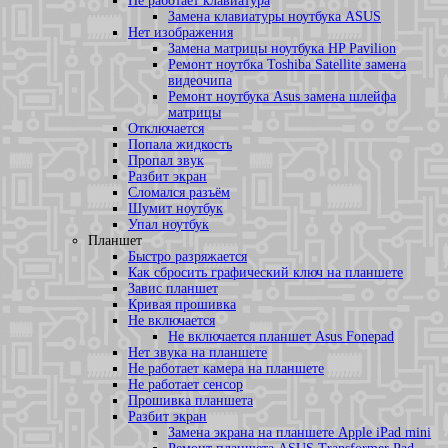
Не работает клавиатура
Замена клавиатуры ноутбука ASUS
Нет изображения
Замена матрицы ноутбука HP Pavilion
Ремонт ноутбка Toshiba Satellite замена
видеочипа
Ремонт ноутбука Asus замена шлейфа
матрицы
Отключается
Попала жидкость
Пропал звук
Разбит экран
Сломался разъём
Шумит ноутбук
Упал ноутбук
Планшет
Быстро разряжается
Как сбросить графический ключ на планшете
Завис планшет
Кривая прошивка
Не включается
Не включается планшет Asus Fonepad
Нет звука на планшете
Не работает камера на планшете
Не работает сенсор
Прошивка планшета
Разбит экран
Замена экрана на планшете Apple iPad mini