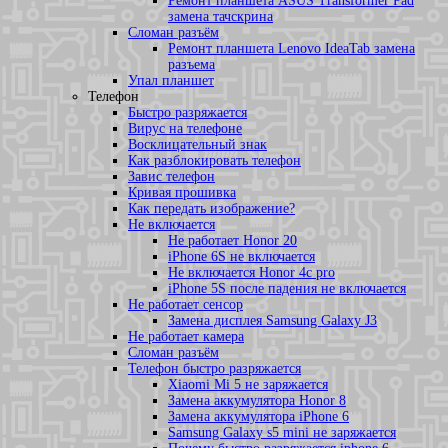
Ремонт планшета ASUS Transformer Pad
замена тачскрина
Сломан разъём
Ремонт планшета Lenovo IdeaTab замена
разъема
Упал планшет
Телефон
Быстро разряжается
Вирус на телефоне
Восклицательный знак
Как разблокировать телефон
Завис телефон
Кривая прошивка
Как передать изображение?
Не включается
Не работает Honor 20
iPhone 6S не включается
Не включается Honor 4c pro
iPhone 5S после падения не включается
Не работает сенсор
Замена дисплея Samsung Galaxy J3
Не работает камера
Сломан разъём
Телефон быстро разряжается
Xiaomi Mi 5 не заряжается
Замена аккумулятора Honor 8
Замена аккумулятора iPhone 6
Samsung Galaxy s5 mini не заряжается