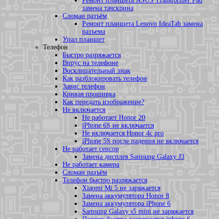
Ремонт планшета ASUS Transformer Pad
замена тачскрина
Сломан разъём
Ремонт планшета Lenovo IdeaTab замена
разъема
Упал планшет
Телефон
Быстро разряжается
Вирус на телефоне
Восклицательный знак
Как разблокировать телефон
Завис телефон
Кривая прошивка
Как передать изображение?
Не включается
Не работает Honor 20
iPhone 6S не включается
Не включается Honor 4c pro
iPhone 5S после падения не включается
Не работает сенсор
Замена дисплея Samsung Galaxy J3
Не работает камера
Сломан разъём
Телефон быстро разряжается
Xiaomi Mi 5 не заряжается
Замена аккумулятора Honor 8
Замена аккумулятора iPhone 6
Samsung Galaxy s5 mini не заряжается