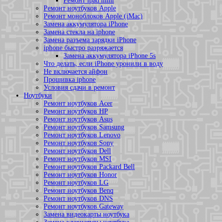
Ремонт ipad mini
Ремонт ноутбуков Apple
Ремонт моноблоков Apple (iMac)
Замена аккумулятора iPhone
Замена стекла на iphone
Замена разъема зарядки iPhone
iphone быстро разряжается
Замена аккумулятора iPhone 5s
Что делать, если iPhone уронили в воду
Не включается айфон
Прошивка iphone
Условия сдачи в ремонт
Ноутбуки
Ремонт ноутбуков Acer
Ремонт ноутбуков HP
Ремонт ноутбуков Asus
Ремонт ноутбуков Samsung
Ремонт ноутбуков Lenovo
Ремонт ноутбуков Sony
Ремонт ноутбуков Dell
Ремонт ноутбуков MSI
Ремонт ноутбуков Packard Bell
Ремонт ноутбуков Honor
Ремонт ноутбуков LG
Ремонт ноутбуков Benq
Ремонт ноутбуков DNS
Ремонт ноутбуков Gateway
Замена видеокарты ноутбука