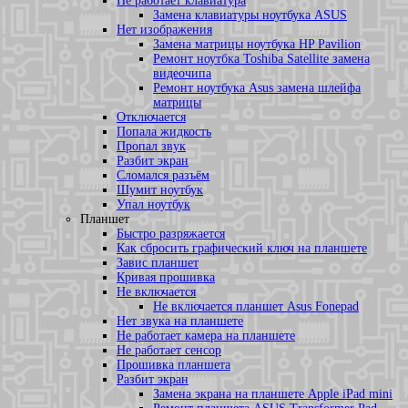
Не работает клавиатура
Замена клавиатуры ноутбука ASUS
Нет изображения
Замена матрицы ноутбука HP Pavilion
Ремонт ноутбка Toshiba Satellite замена
видеочипа
Ремонт ноутбука Asus замена шлейфа
матрицы
Отключается
Попала жидкость
Пропал звук
Разбит экран
Сломался разъём
Шумит ноутбук
Упал ноутбук
Планшет
Быстро разряжается
Как сбросить графический ключ на планшете
Завис планшет
Кривая прошивка
Не включается
Не включается планшет Asus Fonepad
Нет звука на планшете
Не работает камера на планшете
Не работает сенсор
Прошивка планшета
Разбит экран
Замена экрана на планшете Apple iPad mini