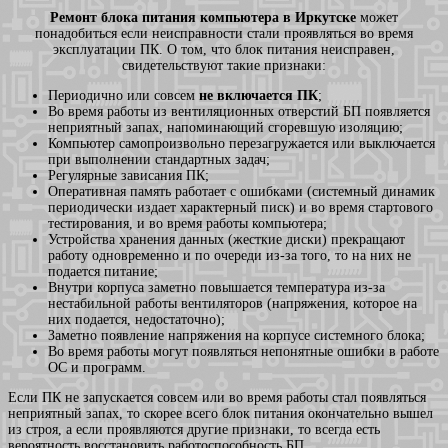
Ремонт блока питания компьютера в Иркутске
может
понадобиться если неисправности стали проявляться во время
эксплуатации ПК. О том, что блок питания неисправен,
свидетельствуют такие признаки:
Периодично или совсем
не включается ПК
;
Во время работы из вентиляционных отверстий БП появляется
неприятный запах, напоминающий сгоревшую изоляцию;
Компьютер самопроизвольно перезагружается или выключается
при выполнении стандартных задач;
Регулярные зависания ПК;
Оперативная память работает с ошибками (системный динамик
периодически издает характерный писк) и во время стартового
тестирования, и во время работы компьютера;
Устройства хранения данных (жесткие диски) прекращают
работу одновременно и по очереди из-за того, то на них не
подается питание;
Внутри корпуса заметно повышается температура из-за
нестабильной работы вентиляторов (напряжения, которое на
них подается, недостаточно);
Заметно появление напряжения на корпусе системного блока;
Во время работы могут появляться непонятные ошибки в работе
ОС и программ.
Если ПК не запускается совсем или во время работы стал появляться
неприятный запах, то скорее всего блок питания окончательно вышел
из строя, а если проявляются другие признаки, то всегда есть
вероятность восстановить работоспособность БП.