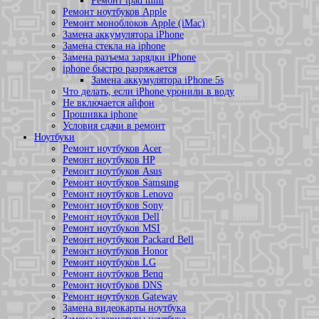
Ремонт ipad mini
Ремонт ноутбуков Apple
Ремонт моноблоков Apple (iMac)
Замена аккумулятора iPhone
Замена стекла на iphone
Замена разъема зарядки iPhone
iphone быстро разряжается
Замена аккумулятора iPhone 5s
Что делать, если iPhone уронили в воду
Не включается айфон
Прошивка iphone
Условия сдачи в ремонт
Ноутбуки
Ремонт ноутбуков Acer
Ремонт ноутбуков HP
Ремонт ноутбуков Asus
Ремонт ноутбуков Samsung
Ремонт ноутбуков Lenovo
Ремонт ноутбуков Sony
Ремонт ноутбуков Dell
Ремонт ноутбуков MSI
Ремонт ноутбуков Packard Bell
Ремонт ноутбуков Honor
Ремонт ноутбуков LG
Ремонт ноутбуков Benq
Ремонт ноутбуков DNS
Ремонт ноутбуков Gateway
Замена видеокарты ноутбука