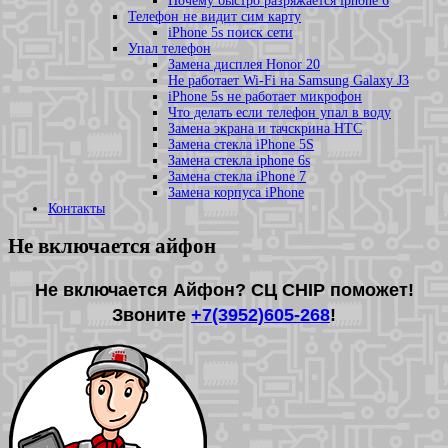
Почему быстро разряжается iphone 6
Телефон не видит сим карту
iPhone 5s поиск сети
Упал телефон
Замена дисплея Honor 20
Не работает Wi-Fi на Samsung Galaxy J3
iPhone 5s не работает микрофон
Что делать если телефон упал в воду
Замена экрана и тачскрина HTC
Замена стекла iPhone 5S
Замена стекла iphone 6s
Замена стекла iPhone 7
Замена корпуса iPhone
Контакты
Не включается айфон
Не включается Айфон? СЦ CHIP поможет!
Звоните
+7(3952)605-268
!