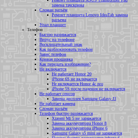
Ремонт планшета ASUS Transformer Pad
замена тачскрина
Сломан разъём
Ремонт планшета Lenovo IdeaTab замена
разъема
Упал планшет
Телефон
Быстро разряжается
Вирус на телефоне
Восклицательный знак
Как разблокировать телефон
Завис телефон
Кривая прошивка
Как передать изображение?
Не включается
Не работает Honor 20
iPhone 6S не включается
Не включается Honor 4c pro
iPhone 5S после падения не включается
Не работает сенсор
Замена дисплея Samsung Galaxy J3
Не работает камера
Сломан разъём
Телефон быстро разряжается
Xiaomi Mi 5 не заряжается
Замена аккумулятора Honor 8
Замена аккумулятора iPhone 6
Samsung Galaxy s5 mini не заряжается