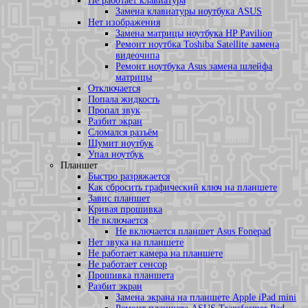
Не работает клавиатура
Замена клавиатуры ноутбука ASUS
Нет изображения
Замена матрицы ноутбука HP Pavilion
Ремонт ноутбка Toshiba Satellite замена
видеочипа
Ремонт ноутбука Asus замена шлейфа
матрицы
Отключается
Попала жидкость
Пропал звук
Разбит экран
Сломался разъём
Шумит ноутбук
Упал ноутбук
Планшет
Быстро разряжается
Как сбросить графический ключ на планшете
Завис планшет
Кривая прошивка
Не включается
Не включается планшет Asus Fonepad
Нет звука на планшете
Не работает камера на планшете
Не работает сенсор
Прошивка планшета
Разбит экран
Замена экрана на планшете Apple iPad mini