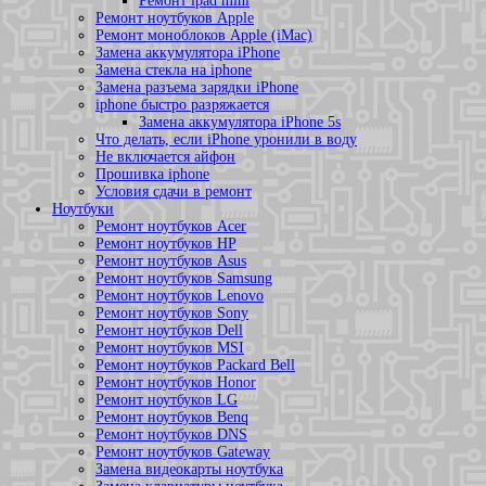
Ремонт ipad mini
Ремонт ноутбуков Apple
Ремонт моноблоков Apple (iMac)
Замена аккумулятора iPhone
Замена стекла на iphone
Замена разъема зарядки iPhone
iphone быстро разряжается
Замена аккумулятора iPhone 5s
Что делать, если iPhone уронили в воду
Не включается айфон
Прошивка iphone
Условия сдачи в ремонт
Ноутбуки
Ремонт ноутбуков Acer
Ремонт ноутбуков HP
Ремонт ноутбуков Asus
Ремонт ноутбуков Samsung
Ремонт ноутбуков Lenovo
Ремонт ноутбуков Sony
Ремонт ноутбуков Dell
Ремонт ноутбуков MSI
Ремонт ноутбуков Packard Bell
Ремонт ноутбуков Honor
Ремонт ноутбуков LG
Ремонт ноутбуков Benq
Ремонт ноутбуков DNS
Ремонт ноутбуков Gateway
Замена видеокарты ноутбука