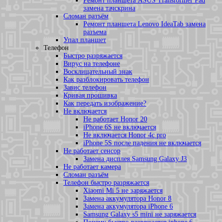
Ремонт планшета ASUS Transformer Pad
замена тачскрина
Сломан разъём
Ремонт планшета Lenovo IdeaTab замена
разъема
Упал планшет
Телефон
Быстро разряжается
Вирус на телефоне
Восклицательный знак
Как разблокировать телефон
Завис телефон
Кривая прошивка
Как передать изображение?
Не включается
Не работает Honor 20
iPhone 6S не включается
Не включается Honor 4c pro
iPhone 5S после падения не включается
Не работает сенсор
Замена дисплея Samsung Galaxy J3
Не работает камера
Сломан разъём
Телефон быстро разряжается
Xiaomi Mi 5 не заряжается
Замена аккумулятора Honor 8
Замена аккумулятора iPhone 6
Samsung Galaxy s5 mini не заряжается