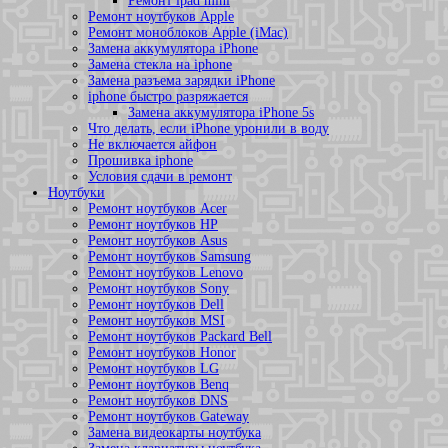
Ремонт ipad mini
Ремонт ноутбуков Apple
Ремонт моноблоков Apple (iMac)
Замена аккумулятора iPhone
Замена стекла на iphone
Замена разъема зарядки iPhone
iphone быстро разряжается
Замена аккумулятора iPhone 5s
Что делать, если iPhone уронили в воду
Не включается айфон
Прошивка iphone
Условия сдачи в ремонт
Ноутбуки
Ремонт ноутбуков Acer
Ремонт ноутбуков HP
Ремонт ноутбуков Asus
Ремонт ноутбуков Samsung
Ремонт ноутбуков Lenovo
Ремонт ноутбуков Sony
Ремонт ноутбуков Dell
Ремонт ноутбуков MSI
Ремонт ноутбуков Packard Bell
Ремонт ноутбуков Honor
Ремонт ноутбуков LG
Ремонт ноутбуков Benq
Ремонт ноутбуков DNS
Ремонт ноутбуков Gateway
Замена видеокарты ноутбука